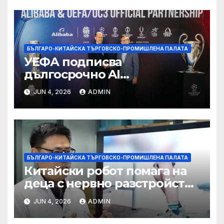
БЪЛГАРО-КИТАЙСКА ТЪРГОВСКО-ПРОМИШЛЕНА ПАЛАТА
УЕФА подписва
дългосрочно AI
партньорство с Alibaba
JUN 4, 2026
ADMIN
БЪЛГАРО-КИТАЙСКА ТЪРГОВСКО-ПРОМИШЛЕНА ПАЛАТА
Китайски робот помага на
деца с нервно разстройство
да се изправят за първи път
JUN 4, 2026
ADMIN