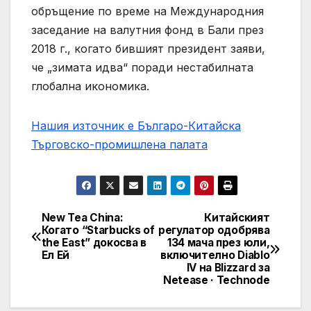
обръщение по време на Международния
заседание на валутния фонд в Бали през
2018 г., когато бившият президент заяви,
че „зимата идва“ поради нестабилната
глобална икономика.
Нашия източник е Българо-Китайска
Търговско-промишлена палaта
New Tea China:
Китайският
Post
Когато “Starbucks of
регулатор одобрява
the East” докосва в
134 мача през юли,
navigation
Ел Ей
включително Diablo
IV на Blizzard за
Netease · Technode