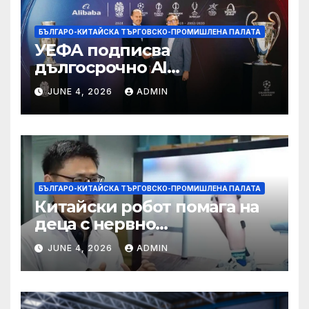
БЪЛГАРО-КИТАЙСКА ТЪРГОВСКО-ПРОМИШЛЕНА ПАЛАТА
УЕФА подписва
дългосрочно AI
партньорство с Alibaba
JUNE 4, 2026
ADMIN
БЪЛГАРО-КИТАЙСКА ТЪРГОВСКО-ПРОМИШЛЕНА ПАЛАТА
Китайски робот помага на
деца с нервно
разстройство да се
JUNE 4, 2026
ADMIN
изправят за първи път