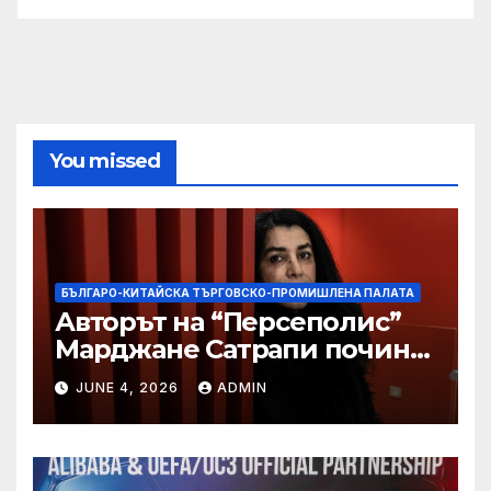
You missed
БЪЛГАРО-КИТАЙСКА ТЪРГОВСКО-ПРОМИШЛЕНА ПАЛАТА
Авторът на “Персеполис”
Марджане Сатрапи почина
“от тъга” на 56 години
JUNE 4, 2026
ADMIN