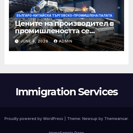
БЪЛГАРО-КИТАЙСКА ТЪРГОВСКО-ПРОМИШЛЕНА ПАЛАТА
Цените на производител в
промишлеността се
понижават с 0,7% в
JUNE 4, 2026
ADMIN
еврозоната и с 0,5% в ЕС
Immigration Services
Proudly powered by WordPress
|
Theme:
Newsup
by
Themeansar
.
Home
Sample Page