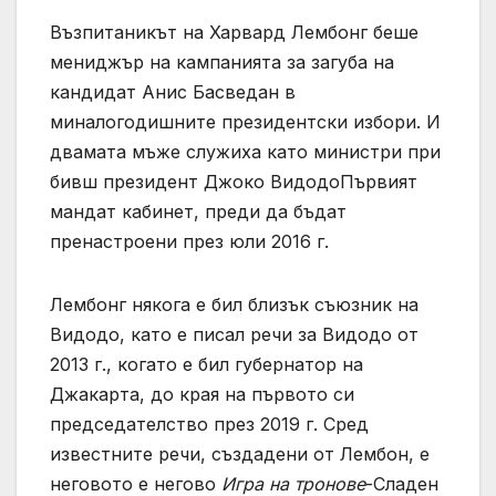
Възпитаникът на Харвард Лембонг беше
мениджър на кампанията за загуба на
кандидат Анис Басведан в
миналогодишните президентски избори. И
двамата мъже служиха като министри при
бивш президент Джоко ВидодоПървият
мандат кабинет, преди да бъдат
пренастроени през юли 2016 г.
Лембонг някога е бил близък съюзник на
Видодо, като е писал речи за Видодо от
2013 г., когато е бил губернатор на
Джакарта, до края на първото си
председателство през 2019 г. Сред
известните речи, създадени от Лембон, е
неговото е негово
Игра на тронове
-Сладен