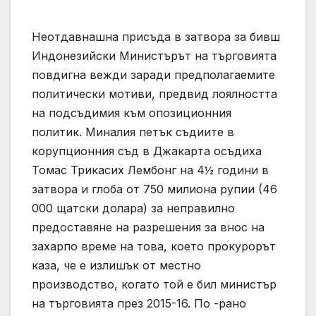
Неотдавнашна присъда в затвора за бивш
Индонезийски Министърът на търговията
повдигна вежди заради предполагаемите
политически мотиви, предвид лоялността
на подсъдимия към опозиционния
политик. Миналия петък съдиите в
корупционния съд в Джакарта осъдиха
Томас Трикасих Лембонг на 4½ години в
затвора и глоба от 750 милиона рупии (46
000 щатски долара) за неправилно
предоставяне на разрешения за внос на
захарпо време на това, което прокурорът
каза, че е излишък от местно
производство, когато той е бил министър
на търговията през 2015-16. По -рано