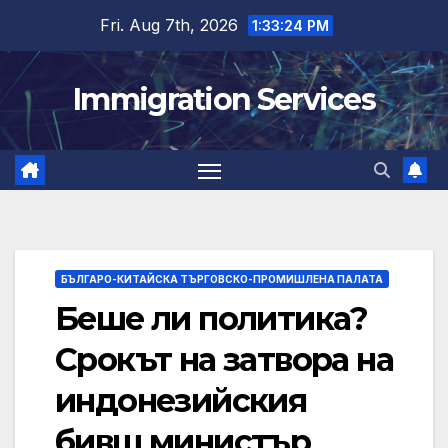
Skip
Fri. Aug 7th, 2026
1:33:25 PM
to
content
Immigration Services
БЪЛГАРО-КИТАЙСКА ТЪРГОВСКО-ПРОМИШЛЕНА ПАЛАТА
Беше ли политика?
Срокът на затвора на
индонезийския
бивш министър