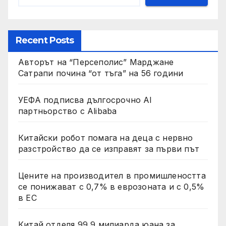
Recent Posts
Авторът на “Персеполис” Марджане
Сатрапи почина “от тъга” на 56 години
УЕФА подписва дългосрочно AI
партньорство с Alibaba
Китайски робот помага на деца с нервно
разстройство да се изправят за първи път
Цените на производител в промишлеността
се понижават с 0,7% в еврозоната и с 0,5%
в ЕС
Китай отделя 99,9 милиарда юана за