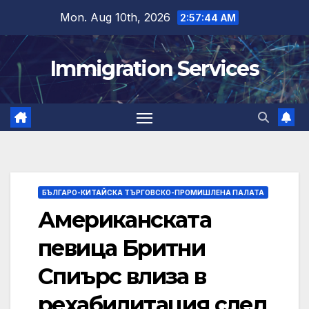
Skip
Mon. Aug 10th, 2026
2:57:45 AM
to
content
Immigration Services
БЪЛГАРО-КИТАЙСКА ТЪРГОВСКО-ПРОМИШЛЕНА ПАЛАТА
Американската
певица Бритни
Спиърс влиза в
рехабилитация след