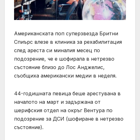
Американската поп суперзвезда Бритни
Спиърс влезе в клиника за рехабилитация
след ареста си миналия месец по
подозрение, че е шофирала в нетрезво
състояние близо до Лос Анджелис,
съобщиха американски медии в неделя.
44-годишната певица беше арестувана в
началото на март и задържана от
шерифския отдел на окръг Вентура по
подозрение за ДСИ (шофиране в нетрезво
състояние).