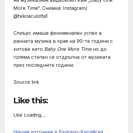
на музикалния видеоклип към „Baby One
More Time“. Снимка: Instagram/
@feliciaculotta1
Спиърс имаше феноменален успех в
ранната музика в края на 90-те години с
хитове като
Baby One More Time
но до
голяма степен се отдръпна от музиката
през последните години.
Source link
Like this:
Like Loading…
Нашия източник е Българо-Китайска