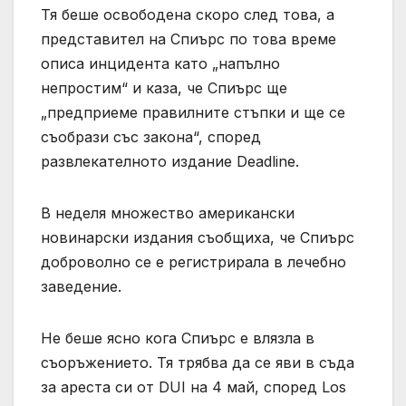
Тя беше освободена скоро след това, а
представител на Спиърс по това време
описа инцидента като „напълно
непростим“ и каза, че Спиърс ще
„предприеме правилните стъпки и ще се
съобрази със закона“, според
развлекателното издание Deadline.
В неделя множество американски
новинарски издания съобщиха, че Спиърс
доброволно се е регистрирала в лечебно
заведение.
Не беше ясно кога Спиърс е влязла в
съоръжението. Тя трябва да се яви в съда
за ареста си от DUI на 4 май, според Los