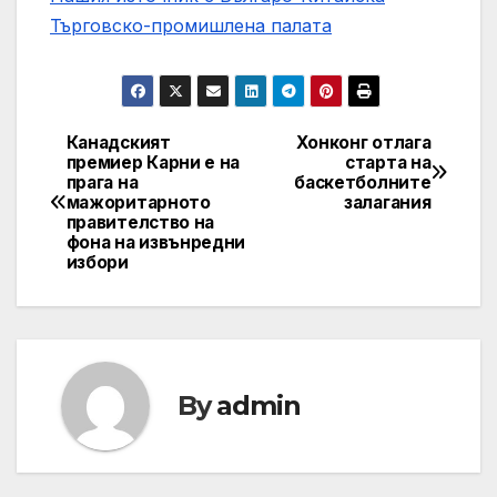
Търговско-промишлена палaта
Канадският
Хонконг отлага
Post
премиер Карни е на
старта на
прага на
баскетболните
navigation
мажоритарното
залагания
правителство на
фона на извънредни
избори
By
admin