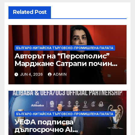
Related Post
БЪЛГАРО-КИТАЙСКА ТЪРГОВСКО-ПРОМИШЛЕНА ПАЛАТА
Авторът на “Персеполис”
Марджане Сатрапи почина
“от тъга” на 56 години
JUN 4, 2026
ADMIN
БЪЛГАРО-КИТАЙСКА ТЪРГОВСКО-ПРОМИШЛЕНА ПАЛАТА
УЕФА подписва
дългосрочно AI