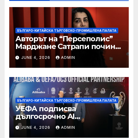
БЪЛГАРО-КИТАЙСКА ТЪРГОВСКО-ПРОМИШЛЕНА ПАЛАТА
Авторът на “Персеполис”
Марджане Сатрапи почина
“от тъга” на 56 години
JUNE 4, 2026
ADMIN
БЪЛГАРО-КИТАЙСКА ТЪРГОВСКО-ПРОМИШЛЕНА ПАЛАТА
УЕФА подписва
дългосрочно AI
партньорство с Alibaba
JUNE 4, 2026
ADMIN